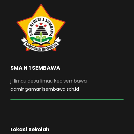
SMA N 1 SEMBAWA
jl limau desa limau kec.sembawa
admin@sman1sembawa.sch.id
Lokasi Sekolah