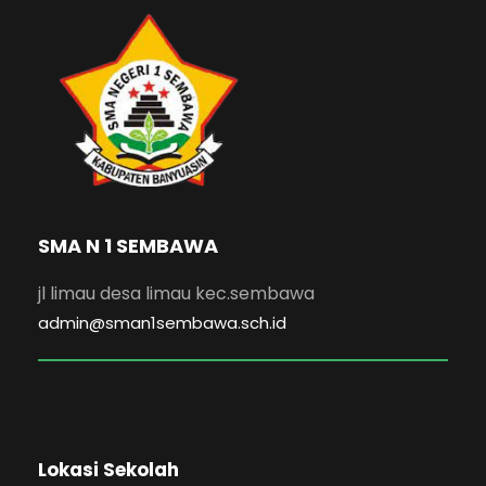
SMA N 1 SEMBAWA
jl limau desa limau kec.sembawa
admin@sman1sembawa.sch.id
Lokasi Sekolah