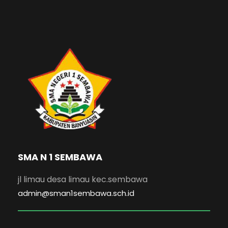
SMA N 1 SEMBAWA
jl limau desa limau kec.sembawa
admin@sman1sembawa.sch.id