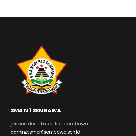
SMA N 1 SEMBAWA
jl limau desa limau kec.sembawa
admin@sman1sembawa.sch.id