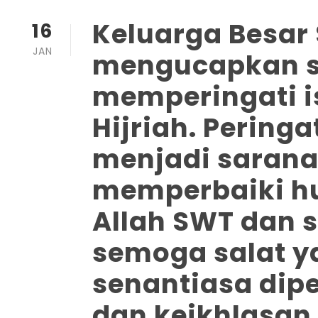
Keluarga Besa
16
JAN
mengucapkan 
memperingati is
Hijriah. Peringa
menjadi sarana 
memperbaiki h
Allah SWT dan 
semoga salat ya
senantiasa dip
dan keikhlasan