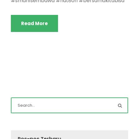
#sman1sembawa #hut80ri #bersamakitabisa
Read More
Pos-pos Terbaru