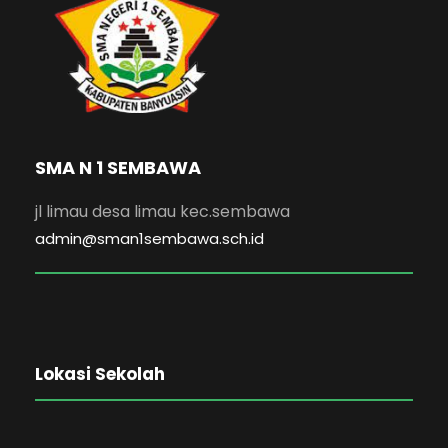
SMA N 1 SEMBAWA
jl limau desa limau kec.sembawa
admin@sman1sembawa.sch.id
Lokasi Sekolah