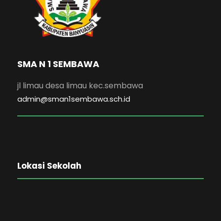
SMA N 1 SEMBAWA
jl limau desa limau kec.sembawa
admin@sman1sembawa.sch.id
Lokasi Sekolah